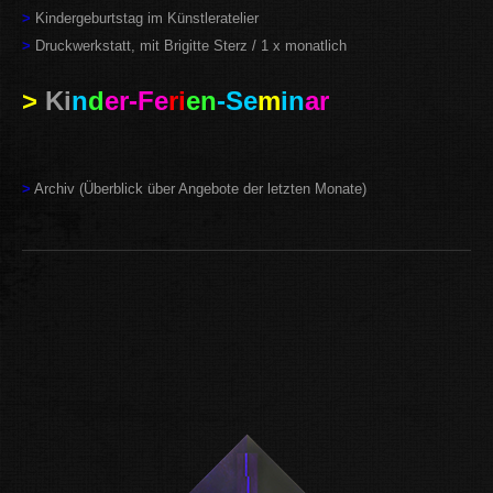
>
Kindergeburtstag im Künstleratelier
>
Druckwerkstatt, mit Brigitte Sterz / 1 x monatlich
>
Ki
n
d
er-Fe
ri
en
-Se
m
in
ar
>
Archiv (Überblick über Angebote der letzten Monate)